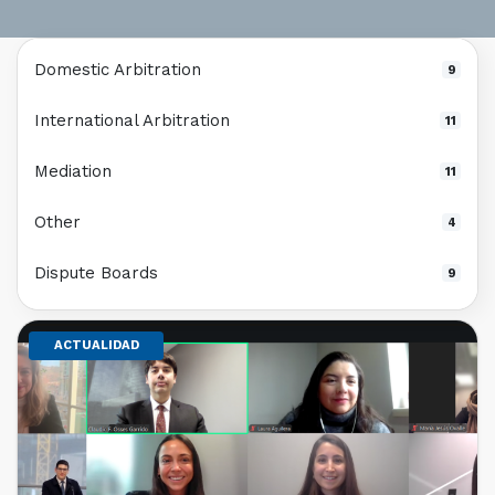
Domestic Arbitration
9
International Arbitration
11
Mediation
11
Other
4
Dispute Boards
9
ACTUALIDAD