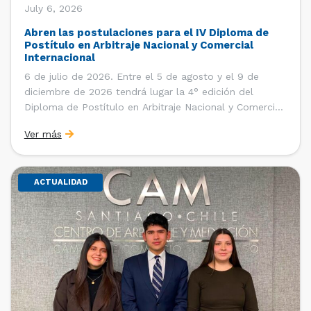
July 6, 2026
Abren las postulaciones para el IV Diploma de
Postítulo en Arbitraje Nacional y Comercial
Internacional
6 de julio de 2026. Entre el 5 de agosto y el 9 de
diciembre de 2026 tendrá lugar la 4° edición del
Diploma de Postítulo en Arbitraje Nacional y Comercial
Internacional, organizado por el Departamento de
Ver más
Derecho Internacional de la Facultad de Derecho de la
Universidad de Chile y […]
ACTUALIDAD