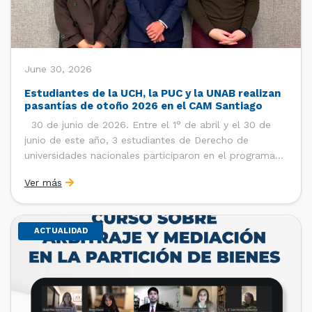
June 30, 2026
Estudiantes de la UCH, la PUC y la UNAB realizan
pasantías de otoño 2026 en el CAM Santiago
30 de junio de 2026. Entre el 1° de abril y el 30 de
junio de este año, 3 estudiantes de Derecho de
universidades nacionales participaron en el programa
de pasantías del Centro de Arbitraje y Mediación (CAM)
Ver más
de la Cámara de Comercio de Santiago (CCS). Así, se
realizaron […]
ACTUALIDAD