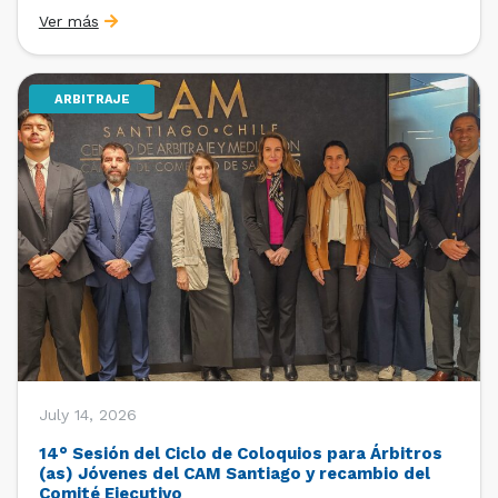
organizado por la Oficina de Estudios y Relaciones
Ver más
Internacionales con el apoyo de la Dirección Ejecutiva
y la Subdirección Ejecutiva y de Asuntos
Internacionales, tras […]
ARBITRAJE
July 14, 2026
14° Sesión del Ciclo de Coloquios para Árbitros
(as) Jóvenes del CAM Santiago y recambio del
Comité Ejecutivo