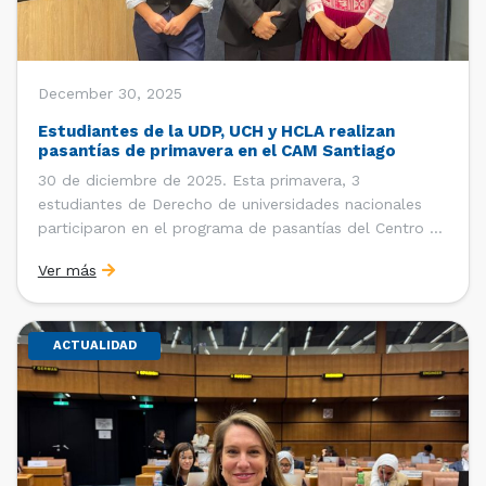
December 30, 2025
Estudiantes de la UDP, UCH y HCLA realizan
pasantías de primavera en el CAM Santiago
30 de diciembre de 2025. Esta primavera, 3
estudiantes de Derecho de universidades nacionales
participaron en el programa de pasantías del Centro de
Arbitraje y Mediación (CAM) de la Cámara de Comercio
Ver más
de Santiago (CCS). Entre el 3 de noviembre y el 30 de
diciembre realizaron su pasantía Ingrid Ivania […]
ACTUALIDAD