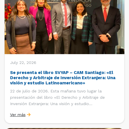
July 22, 2026
Se presenta el libro SVYAP – CAM Santiago: «El
Derecho y Arbitraje de Inversión Extranjera: Una
visión y estudio Latinoamericano»
22 de julio de 2026. Esta mañana tuvo lugar la
presentación del libro «El Derecho y Arbitraje de
Inversión Extranjera: Una visión y estudio
Latinoamericano», coordinado y editado por la red
Ver más
«Santiago Very Young Arbitration Practitioners»
(SVYAP), iniciativa que reúne a jóvenes profesionales
interesados en el arbitraje doméstico e internacional,