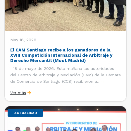
May 18, 2026
El CAM Santiago recibe a los ganadores de la
XVIII Competición Internacional de Arbitraje y
Derecho Mercantil (Moot Madrid)
18 de mayo de 2026. Esta mañana las autoridades
del Centro de Arbitraje y Mediación (CAM) de la Cámara
de Comercio de Santiago (CCS) recibieron a
estudiantes, ayudantes y entrenadores del equipo de la
Ver más
Facultad de Derecho de la Universidad de Chile que se
consagró como ganador de la […]
ACTUALIDAD