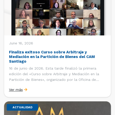
June 16, 2026
Finaliza exitoso Curso sobre Arbitraje y
Mediación en la Partición de Bienes del CAM
Santiago
16 de junio de 2026. Esta tarde finalizó la primera
edición del «Curso sobre Arbitraje y Mediación en la
Partición de Bienes», organizado por la Oficina de
Estudios y Relaciones Internacionales del Centro de
Ver más
Arbitraje y Mediación (CAM) de la Cámara de Comercio
de Santiago (CCS). El curso contó con […]
ACTUALIDAD