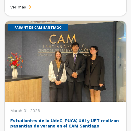
Sebastián Cerda (Economista de la Pontificia
Ver más
Universidad Católica de Chile y Magíster en Economía
de la Universidad de Chicago) y María Luisa Petitpas
[…]
PASANTES CAM SANTIAGO
March 31, 2026
Estudiantes de la UdeC, PUCV, UAI y UFT realizan
pasantías de verano en el CAM Santiago