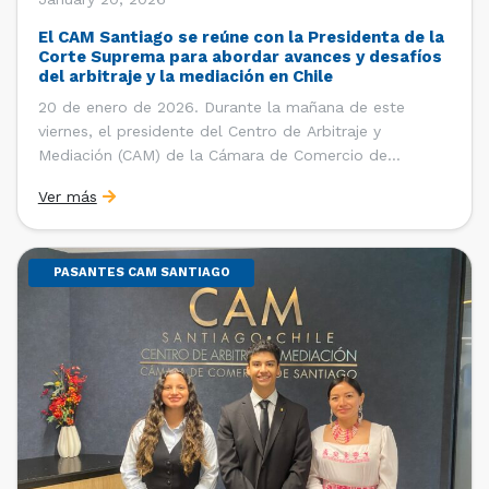
El CAM Santiago se reúne con la Presidenta de la
Corte Suprema para abordar avances y desafíos
del arbitraje y la mediación en Chile
20 de enero de 2026. Durante la mañana de este
viernes, el presidente del Centro de Arbitraje y
Mediación (CAM) de la Cámara de Comercio de
Santiago (CCS), Ricardo Riesco; la directora ejecutiva
Ver más
del CAM Santiago, Ximena Vial; y el gerente general de
la CCS, Carlos Soublette, sostuvieron un encuentro […]
PASANTES CAM SANTIAGO