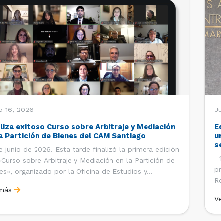
o 16, 2026
Ju
aliza exitoso Curso sobre Arbitraje y Mediación
E
la Partición de Bienes del CAM Santiago
u
s
e junio de 2026. Esta tarde finalizó la primera edición
12
«Curso sobre Arbitraje y Mediación en la Partición de
pr
es», organizado por la Oficina de Estudios y
Re
ciones Internacionales del Centro de Arbitraje y
 más
Ce
ación (CAM) de la Cámara de Comercio de Santiago
V
Co
). El curso contó con […]
es