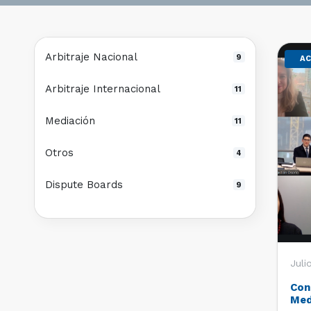
Arbitraje Nacional
9
AC
Arbitraje Internacional
11
Mediación
11
Otros
4
Dispute Boards
9
Juli
Con
Med