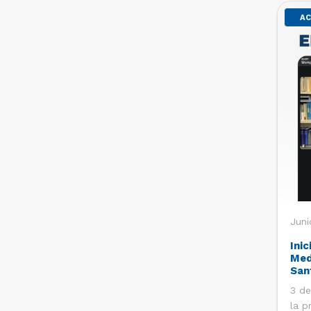
AC
Juni
Inic
Med
San
3 de
la p