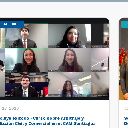
TUALIDAD
o 27, 2026
Ju
cluye exitoso «Curso sobre Arbitraje y
S
iación Civil y Comercial en el CAM Santiago»
D