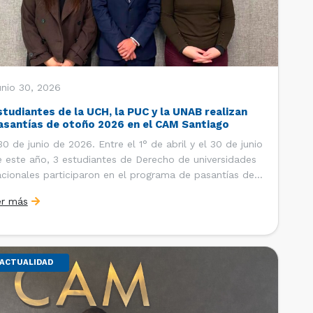
unio 30, 2026
studiantes de la UCH, la PUC y la UNAB realizan
asantías de otoño 2026 en el CAM Santiago
 de junio de 2026. Entre el 1° de abril y el 30 de junio
 este año, 3 estudiantes de Derecho de universidades
cionales participaron en el programa de pasantías del
ntro de Arbitraje y Mediación (CAM) de la Cámara de
er más
mercio de Santiago (CCS). Así, se realizaron […]
ACTUALIDAD