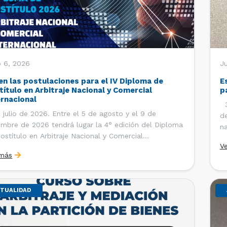
o 6, 2026
J
en las postulaciones para el IV Diploma de
E
título en Arbitraje Nacional y Comercial
p
ernacional
30
 julio de 2026. Entre el 5 de agosto y el 9 de
de
embre de 2026 tendrá lugar la 4° edición del Diploma
na
ostítulo en Arbitraje Nacional y Comercial
Ce
V
rnacional, organizado por el Departamento de
Co
 más
cho Internacional de la Facultad de Derecho de la
ersidad de Chile y […]
TUALIDAD