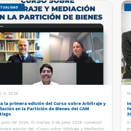
TUALIDAD
o 3, 2026
M
ia la primera edición del Curso sobre Arbitraje y
I
iación en la Partición de Bienes del CAM
f
tiago
2
 junio de 2026. El martes 2 de junio 2026 comenzó
27
rimera edición del «Curso sobre Arbitraje y Mediación
pr