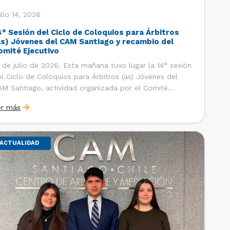
lio 14, 2026
4° Sesión del Ciclo de Coloquios para Árbitros
as) Jóvenes del CAM Santiago y recambio del
omité Ejecutivo
 de julio de 2026. Esta mañana tuvo lugar la 14° sesión
l Ciclo de Coloquios para Árbitros (as) Jóvenes del
M Santiago, actividad organizada por el Comité
ecutivo de los AJ CAM Santiago y la Oficina de
er más
tudios y Relaciones Internacionales del Centro, con la
nalidad de que los integrantes […]
ACTUALIDAD