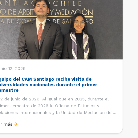
nio 12, 2026
quipo del CAM Santiago recibe visita de
niversidades nacionales durante el primer
emestre
 de junio de 2026. Al igual que en 2025, durante el
imer semestre de 2026 la Oficina de Estudios y
laciones Internacionales y la Unidad de Mediación del
ntro de Arbitraje y Mediación (CAM) de la Cámara de
er más
mercio de Santiago (CCS) han recibido la visita de
tudiantes de […]