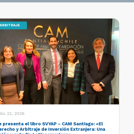
ARBITRAJE
lio 22, 2026
e presenta el libro SVYAP – CAM Santiago: «El
erecho y Arbitraje de Inversión Extranjera: Una