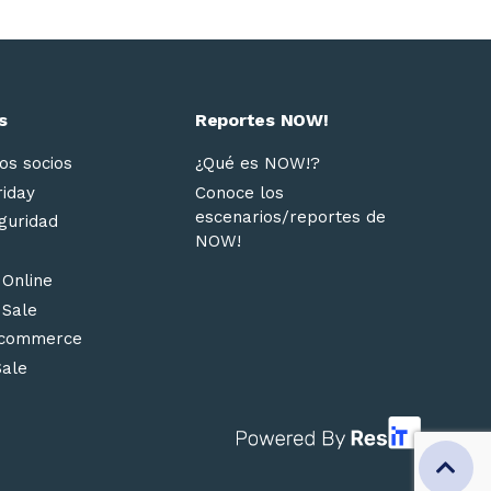
s
Reportes NOW!
os socios
¿Qué es NOW!?
riday
Conoce los
escenarios/reportes de
guridad
NOW!
 Online
 Sale
ecommerce
Sale