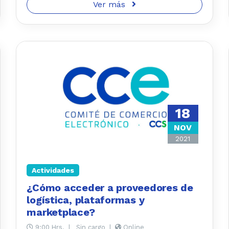
Ver más
18
NOV
2021
Actividades
¿Cómo acceder a proveedores de
logística, plataformas y
marketplace?
9:00 Hrs.
|
Sin cargo
|
Online