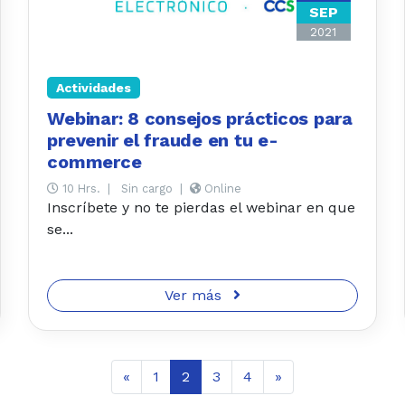
SEP
2021
Actividades
Webinar: 8 consejos prácticos para
prevenir el fraude en tu e-
commerce
10 Hrs.
|
Sin cargo
|
Online
Inscríbete y no te pierdas el webinar en que
se...
Ver más
«
1
2
3
4
»