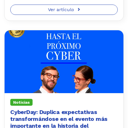
Ver artículo
Noticias
CyberDay: Duplica expectativas
transformándose en el evento más
importante en la historia del