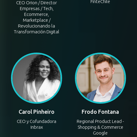
Carlos Honorato
Jazmín Jorquera
Comandari
Vicepresidenta de
FinteChile
CEO Orion / Director
Empresas / Tech,
Ecommerce,
Marketplace /
Revolucionando la
Transformación Digital
Carol Pinheiro
Frodo Fontana