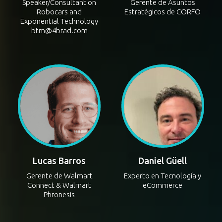
Brad Templeton
Hugo Arias
Speaker/Consultant on
Gerente de Asuntos
Robocars and
Estratégicos de CORFO
Exponential Technology
btm@4brad.com
Lucas Barros
Daniel Güell
Gerente de Walmart
Experto en Tecnología y
Connect & Walmart
eCommerce