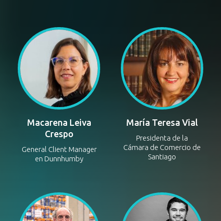
CEO y Cofundadora
Regional Product Lead -
Inbrax
Shopping & Commerce
Google
Macarena Leiva
María Teresa Vial
Crespo
Presidenta de la
Cámara de Comercio de
General Client Manager
Santiago
en Dunnhumby