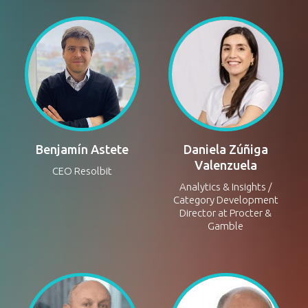
Gerente de ventas en
Gerente General
InPost
Google Cloud Chile
Benjamín Astete
Daniela Zúñiga
Valenzuela
CEO Resolbit
Analytics & Insights /
Category Development
Director at Procter &
Gamble