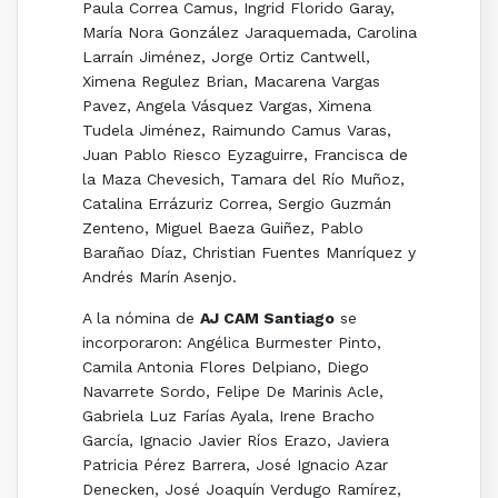
Paula Correa Camus, Ingrid Florido Garay,
María Nora González Jaraquemada, Carolina
Larraín Jiménez, Jorge Ortiz Cantwell,
Ximena Regulez Brian, Macarena Vargas
Pavez, Angela Vásquez Vargas, Ximena
Tudela Jiménez, Raimundo Camus Varas,
Juan Pablo Riesco Eyzaguirre, Francisca de
la Maza Chevesich, Tamara del Río Muñoz,
Catalina Errázuriz Correa, Sergio Guzmán
Zenteno, Miguel Baeza Guiñez, Pablo
Barañao Díaz, Christian Fuentes Manríquez y
Andrés Marín Asenjo.
A la nómina de
AJ CAM Santiago
se
incorporaron: Angélica Burmester Pinto,
Camila Antonia Flores Delpiano, Diego
Navarrete Sordo, Felipe De Marinis Acle,
Gabriela Luz Farías Ayala, Irene Bracho
García, Ignacio Javier Ríos Erazo, Javiera
Patricia Pérez Barrera, José Ignacio Azar
Denecken, José Joaquín Verdugo Ramírez,