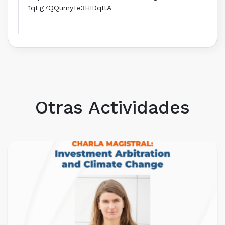
1qLg7QQumyTe3HIDqttA
Otras Actividades
PRÓXIMOS EVENTOS