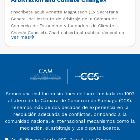
Arbitration and Climate Change»
¡Inscríbete aquí! Annette Magnusson (Ex Secretaria
General del Instituto de Arbitraje de la Cámara de
Comercio de Estocolmo y fundadora de Climate
Change Counsel). Charla abierta al público general en
Ver más
el marco del IV Diploma de Postítulo en Arbitraje
Nacional y Comercial Internacional, organizado por el
Departamento de Derecho Internacional […]
Somos una institución sin fines de lucro fundada en 1992
al alero de la Cámara de Comercio de Santiago (CCS).
Tenemos más de dos décadas de experiencia en la
resolución adecuada de conflictos, brindando a la
comunidad nacional e internacional mecanismos como la
mediación, el arbitraje y los dispute boards.
Av. El Bosque Norte 500, Piso 4, Las Condes