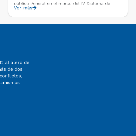
público general en el marco del IV Diploma de
Ver más
Postítulo en Arbitraje Nacional y Comercial
Internacional, organizado por el Departamento de
Derecho Internacional de la Universidad de […]
92 al alero de
más de dos
onflictos,
ecanismos