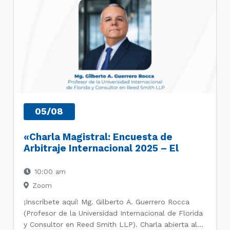
05/08
«Charla Magistral: Encuesta de
Arbitraje Internacional 2025 – El
camino a seguir: Realidades y
Oportunidades en el Arbitraje»
10:00 am
Zoom
¡Inscríbete aquí! Mg. Gilberto A. Guerrero Rocca
(Profesor de la Universidad Internacional de Florida
y Consultor en Reed Smith LLP). Charla abierta al