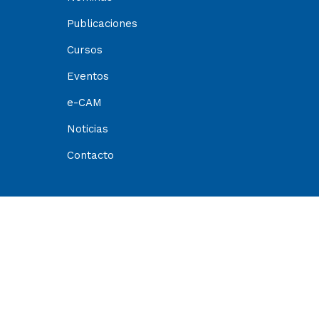
Publicaciones
Cursos
Eventos
e-CAM
Noticias
Contacto
© Centro de Arbitraje y Mediación (CAM) 
La información contenida en este sitio es de pr