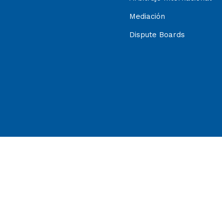
Mediación
Dispute Boards
de la Cámara de Comercio de Santiago (CCS) | 1
opiedad del CAM Santiago y su reproducción será permitida tod
Modelo de Prevención de Delito CCS