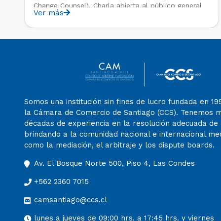
Change Counsel). Charla abierta al público general
Ver más
en el marco del IV Diploma de Postítulo en Arbitraje
Nacional y Comercial Internacional, organizado por
el Departamento de Derecho Internacional […]
Somos una institución sin fines de lucro fundada en 19
la Cámara de Comercio de Santiago (CCS). Tenemos 
décadas de experiencia en la resolución adecuada de c
brindando a la comunidad nacional e internacional m
como la mediación, el arbitraje y los dispute boards.
Av. El Bosque Norte 500, Piso 4, Las Condes
+562 2360 7015
camsantiago@ccs.cl
lunes a jueves de 09:00 hrs. a 17:45 hrs. y viernes