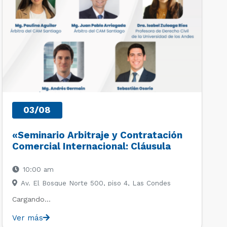
03/08
«Seminario Arbitraje y Contratación
Comercial Internacional: Cláusula
Arbitral, Derecho Deportivo y
Principios UNIDROIT»
10:00 am
Av. El Bosque Norte 500, piso 4, Las Condes
Cargando…
Ver más