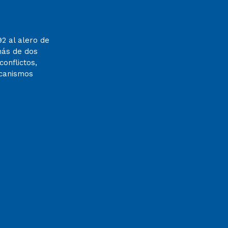
92 al alero de
más de dos
onflictos,
ecanismos