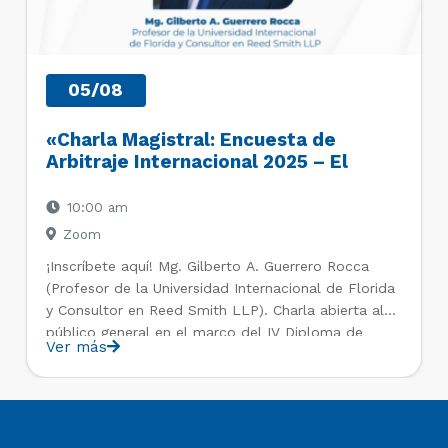
05/08
«Charla Magistral: Encuesta de
Arbitraje Internacional 2025 – El
camino a seguir: Realidades y
Oportunidades en el Arbitraje»
10:00 am
Zoom
¡Inscríbete aquí! Mg. Gilberto A. Guerrero Rocca
(Profesor de la Universidad Internacional de Florida
y Consultor en Reed Smith LLP). Charla abierta al
público general en el marco del IV Diploma de
Ver más
Postítulo en Arbitraje Nacional y Comercial
Internacional, organizado por el Departamento de
Derecho Internacional de la Universidad de […]