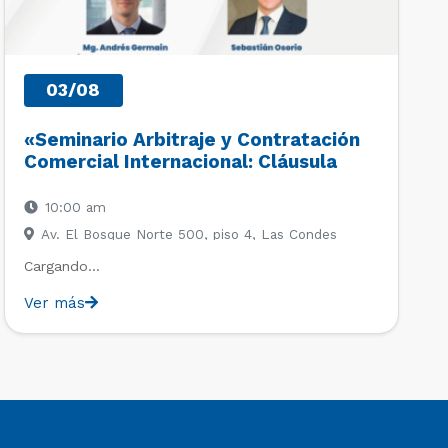
03/08
«Seminario Arbitraje y Contratación
Comercial Internacional: Cláusula
Arbitral, Derecho Deportivo y
Principios UNIDROIT»
10:00 am
Av. El Bosque Norte 500, piso 4, Las Condes
Cargando…
Ver más