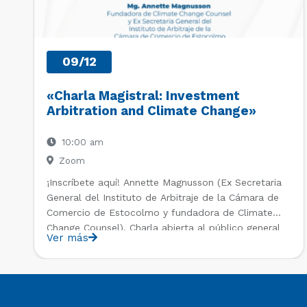
09/12
«Charla Magistral: Investment
Arbitration and Climate Change»
10:00 am
Zoom
¡Inscríbete aquí! Annette Magnusson (Ex Secretaria
General del Instituto de Arbitraje de la Cámara de
Comercio de Estocolmo y fundadora de Climate
Change Counsel). Charla abierta al público general
Ver más
en el marco del IV Diploma de Postítulo en Arbitraje
Nacional y Comercial Internacional, organizado por
el Departamento de Derecho Internacional […]