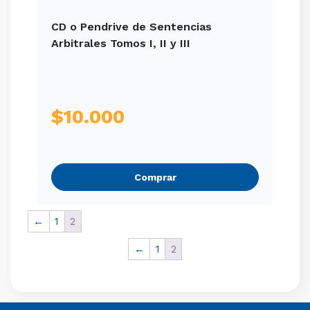
CD o Pendrive de Sentencias
Arbitrales Tomos I, II y III
$
10.000
Comprar
←
1
2
←
1
2