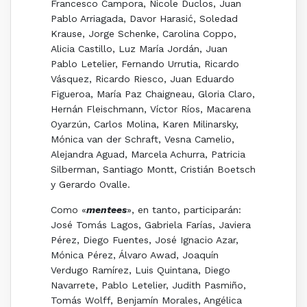
Francesco Campora, Nicole Duclos, Juan
Pablo Arriagada, Davor Harasić, Soledad
Krause, Jorge Schenke, Carolina Coppo,
Alicia Castillo, Luz María Jordán, Juan
Pablo Letelier, Fernando Urrutia, Ricardo
Vásquez, Ricardo Riesco, Juan Eduardo
Figueroa, María Paz Chaigneau, Gloria Claro,
Hernán Fleischmann, Víctor Ríos, Macarena
Oyarzún, Carlos Molina, Karen Milinarsky,
Mónica van der Schraft, Vesna Camelio,
Alejandra Aguad, Marcela Achurra, Patricia
Silberman, Santiago Montt, Cristián Boetsch
y Gerardo Ovalle.
Como «
mentees
», en tanto, participarán:
José Tomás Lagos, Gabriela Farías, Javiera
Pérez, Diego Fuentes, José Ignacio Azar,
Mónica Pérez, Álvaro Awad, Joaquín
Verdugo Ramírez, Luis Quintana, Diego
Navarrete, Pablo Letelier, Judith Pasmiño,
Tomás Wolff, Benjamín Morales, Angélica