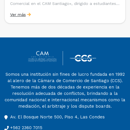
Comercial en el CAM Santiago», dirigido a estudiantes,
egresados y abogados de Chile, Ecuador y Perú que
Ver más
entre 2023 y 2025 ganaron el «Pre-Moot del CAM
Santiago», […]
Somos una institución sin fines de lucro fundada en 1992
al alero de la Cámara de Comercio de Santiago (CCS).
Tenemos más de dos décadas de experiencia en la
resolución adecuada de conflictos, brindando a la
comunidad nacional e internacional mecanismos como la
mediación, el arbitraje y los dispute boards.
Av. El Bosque Norte 500, Piso 4, Las Condes
+562 2360 7015