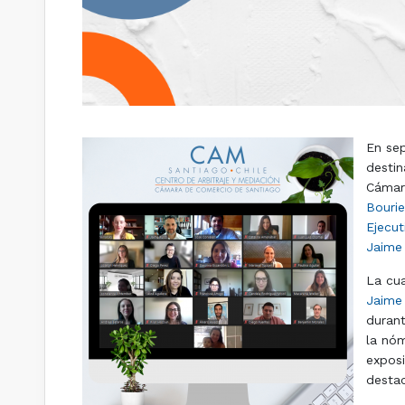
En sep
destin
Cámara
Bourie
Ejecut
Jaime
La cua
Jaime
durant
la nóm
exposi
destac