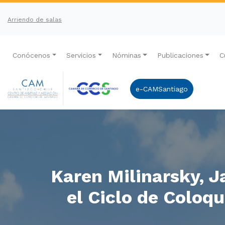
Arriendo de salas
Conócenos
Servicios
Nóminas
Publicaciones
C
e-CAMSantiago
Karen Milinarsky, 
el Ciclo de Coloq