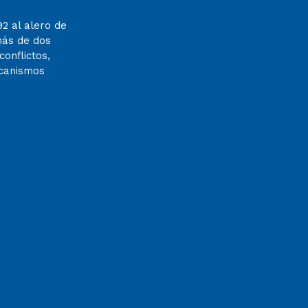
92 al alero de
más de dos
onflictos,
ecanismos