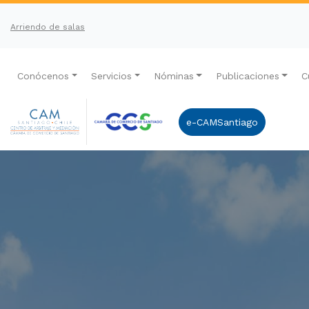
Arriendo de salas
Conócenos
Servicios
Nóminas
Publicaciones
C
e-CAMSantiago