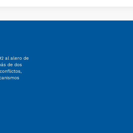
92 al alero de
más de dos
onflictos,
ecanismos