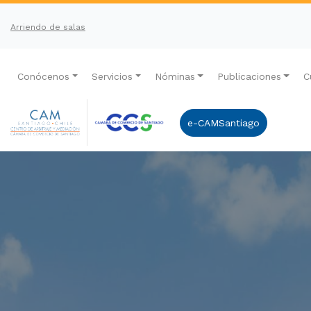
Arriendo de salas
Conócenos
Servicios
Nóminas
Publicaciones
C
e-CAMSantiago