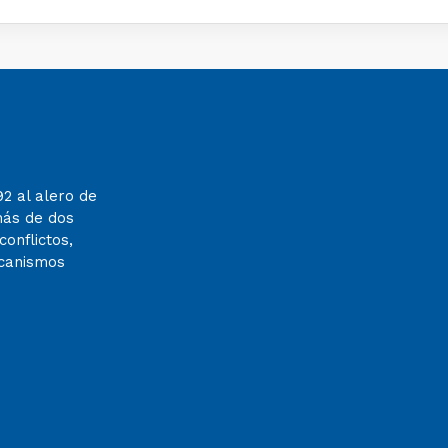
92 al alero de
más de dos
onflictos,
ecanismos