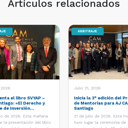
Artículos relacionados
AJE
ARBITRAJE
, 2026
Julio 21, 2026
enta el libro SVYAP –
Inicia la 3° edición del 
tiago: «El Derecho y
de Mentorías para AJ C
e de Inversión
Santiago
ra: Una visión y estudio
lio de 2026. Esta mañana
21 de julio de 2026. Esta 
mericano»
r la presentación del libro
tuvo lugar la ceremonia de