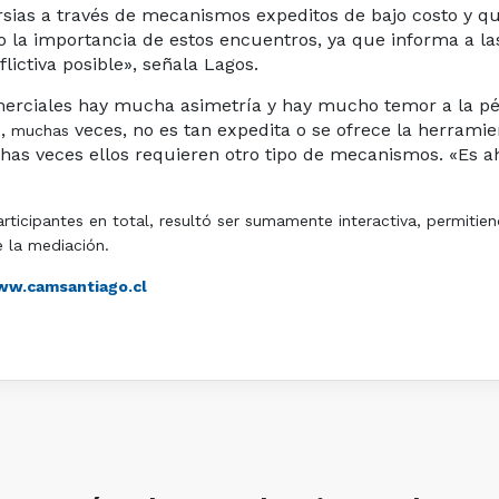
ersias a través de mecanismos expeditos de bajo costo y 
o la importancia de estos encuentros, ya que informa a 
ictiva posible», señala Lagos.
merciales hay mucha asimetría y hay mucho temor a la pé
s,
veces, no es tan expedita o se ofrece la herrami
muchas
as veces ellos requieren otro tipo de mecanismos. «Es a
icipantes en total, resultó ser sumamente interactiva, permitiend
 la mediación.
w.camsantiago.cl