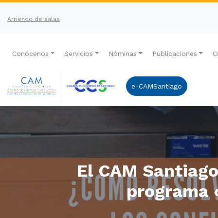
Arriendo de salas
Conócenos
Servicios
Nóminas
Publicaciones
C
e-CAMSantiago
El CAM Santiago
programa «