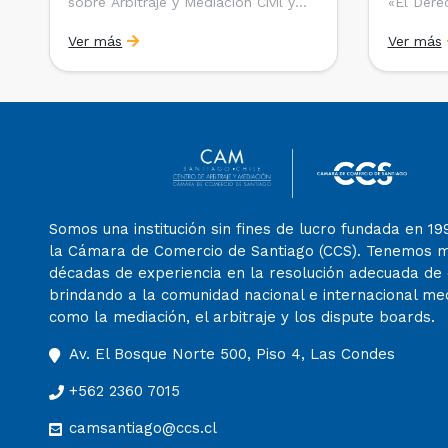
sobre Arbitraje y Mediación Civil y
«El Derec
Comercial en el CAM Santiago»,
Extranjer
Ver más
Ver más
dirigido a estudiantes, egresados y
Latinoam
abogados de Chile, Ecuador y Perú
editado 
que entre 2023 y 2025 ganaron el
Young Arb
«Pre-Moot del CAM Santiago», […]
(SVYAP), 
jóvenes 
en el ar
internaci
Somos una institución sin fines de lucro fundada en 19
la Cámara de Comercio de Santiago (CCS). Tenemos 
décadas de experiencia en la resolución adecuada de c
brindando a la comunidad nacional e internacional m
como la mediación, el arbitraje y los dispute boards.
Av. El Bosque Norte 500, Piso 4, Las Condes
+562 2360 7015
camsantiago@ccs.cl