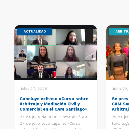
ACTUALIDAD
ARBITR
Julio 27, 2026
Julio 22
Concluye exitoso «Curso sobre
Se pres
Arbitraje y Mediación Civil y
CAM San
Comercial en el CAM Santiago»
Arbitraj
Extranje
27 de julio de 2026. Entre el 1° y el
22 de ju
Latinoa
27 de julio tuvo lugar el «Curso
tuvo luga