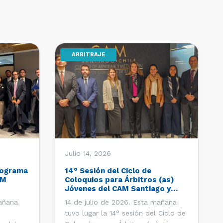
ARBITRAJE
Julio 14, 2026
Programa
14° Sesión del Ciclo de
AM
Coloquios para Árbitros (as)
Jóvenes del CAM Santiago y
recambio del Comité Ejecutivo
mañana
14 de julio de 2026. Esta mañana
tuvo lugar la 14° sesión del Ciclo de