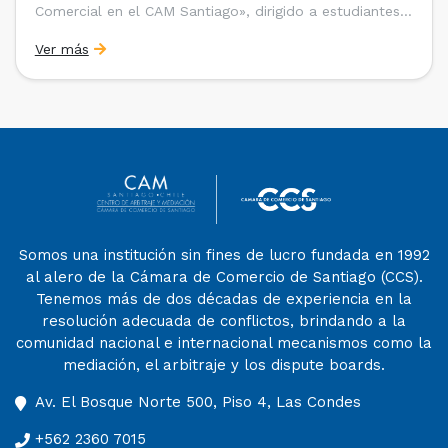
Comercial en el CAM Santiago», dirigido a estudiantes,
egresados y abogados de Chile, Ecuador y Perú que
Ver más
entre 2023 y 2025 ganaron el «Pre-Moot del CAM
Santiago», […]
Somos una institución sin fines de lucro fundada en 1992
al alero de la Cámara de Comercio de Santiago (CCS).
Tenemos más de dos décadas de experiencia en la
resolución adecuada de conflictos, brindando a la
comunidad nacional e internacional mecanismos como la
mediación, el arbitraje y los dispute boards.
Av. El Bosque Norte 500, Piso 4, Las Condes
+562 2360 7015