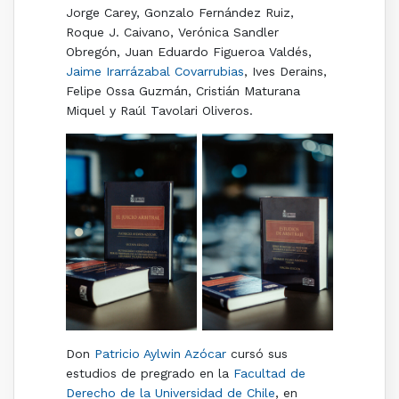
Jorge Carey, Gonzalo Fernández Ruiz,
Roque J. Caivano, Verónica Sandler
Obregón, Juan Eduardo Figueroa Valdés,
Jaime Irarrázabal Covarrubias
, Ives Derains,
Felipe Ossa Guzmán, Cristián Maturana
Miquel y Raúl Tavolari Oliveros.
Don
Patricio Aylwin Azócar
cursó sus
estudios de pregrado en la
Facultad de
Derecho de la Universidad de Chile
, en