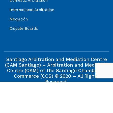
Domestic Arbitration
International Arbitration
Mediación
Dispute Boards
Santiago Arbitration and Mediation Centre
(CAM Santiago) – Arbitration and Mediation
Centre (CAM) of the Santiago Chamber of
Commerce (CCS) © 2020 – All Rights
Reserved.
The information contained in this web site is property of
the Santiago Arbitration and Mediation Centre (CAM
Santiago), and its reproduction will be allowed when the
source is quoted.