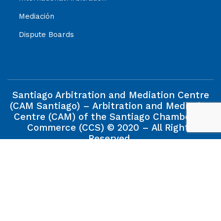
Mediación
Dispute Boards
Santiago Arbitration and Mediation Centre
(CAM Santiago) – Arbitration and Mediation
Centre (CAM) of the Santiago Chamber of
Commerce (CCS) © 2020 – All Rights
Reserved.
The information contained in this web site is property of
the Santiago Arbitration and Mediation Centre (CAM
Santiago), and its reproduction will be allowed when the
source is quoted.
Modelo de Prevención de Delito CCS