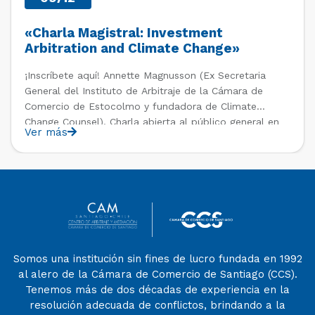
«Charla Magistral: Investment
Arbitration and Climate Change»
¡Inscríbete aquí! Annette Magnusson (Ex Secretaria
General del Instituto de Arbitraje de la Cámara de
Comercio de Estocolmo y fundadora de Climate
Change Counsel). Charla abierta al público general en
Ver más
el marco del IV Diploma de Postítulo en Arbitraje
Nacional y Comercial Internacional, organizado por el
Departamento de Derecho Internacional […]
Somos una institución sin fines de lucro fundada en 1992
al alero de la Cámara de Comercio de Santiago (CCS).
Tenemos más de dos décadas de experiencia en la
resolución adecuada de conflictos, brindando a la