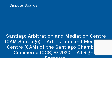
Dispute Boards
Santiago Arbitration and Mediation Centre
(CAM Santiago) – Arbitration and Mediation
Centre (CAM) of the Santiago Chamber of
Commerce (CCS) © 2020 – All Rights
Reserved.
The information contained in this web site is property of
the Santiago Arbitration and Mediation Centre (CAM
Santiago), and its reproduction will be allowed when the
source is quoted.
Modelo de Prevención de Delito CCS