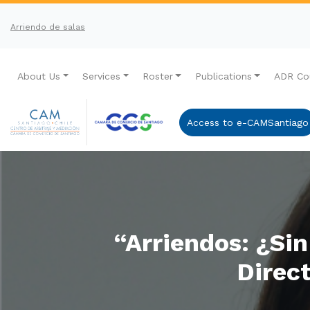
Arriendo de salas
About Us
Services
Roster
Publications
ADR Co
Access to e-CAMSantiago
“Arriendos: ¿Si
Direc