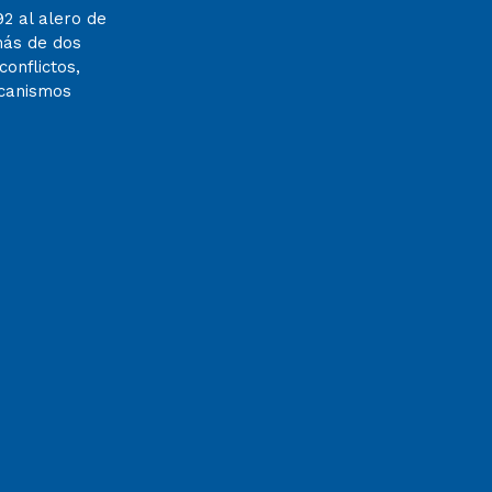
92 al alero de
más de dos
onflictos,
ecanismos