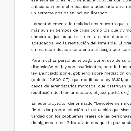
ese escenario, es recomendable conocer con quien
anticipadamente el mecanismo adecuado para resolv
un extremo nos dejen incluso llorando.
Lamentablemente la realidad nos muestra que, au
más aún en tiempos de crisis como los que vivimo
número de juicios que se tramitan ante al poder j
adeudados, y/o la restitución del inmueble. El dr
un marcado desequilibrio entre el riesgo que corre
Para muchas personas el pago por el uso de su pr
disposición de ley son insuficientes, pero la buen
ley anunciado por el gobierno sobre mediación ci
(boletín 12.809-07), que modifica la ley 18.101, 
casos de arrendatarios morosos, que destruyen l
restitución del bien arrendado, el juez podrá exig
En este proyecto, denominado “Devuélveme mi casa
fin de dar pronta solución a la situación que vive
verdad con los problemas reales de las personas?
de algunos temas? No olvidemos que la paz socia