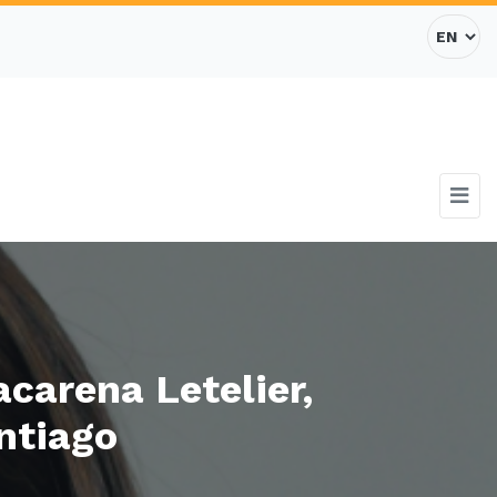
carena Letelier,
ntiago