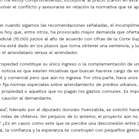
 me estoy comprometiendo, incorporar al precio (canon en este ca
er el conflicto y asesorarse en relación la normativa que se apl
n cuando sigamos las recomendaciones señaladas, el incumplimie
s hoy que, entre otros, ha provocado mayor demanda que oferta d
udicial (15.000 juicios al año de acuerdo con cifras de la Corte
ama está dado en los plazos que toma obtener una sentencia, y lu
 el arrendatario versus el arrendador.
opiedad constituye su único ingreso o la complementación de una
a noticia es que existen iniciativas que buscan hacerse cargo de 
vil y comercial pero que aún no ingresa. Por otra parte, hace un
que fija normas especiales sobre arrendamiento de predios urbanos
a propiedad o aquellos que no pagan los gastos comunes. Es impo
ir caución al demandante.
”, liderado por el diputado Gonzalo Fuenzalida, se solicitó hac
n miles de chilenos. Sin perjuicio de lo anterior, el proyecto aú
 ¿Es en casos como este que se percibe una desconexión entre la 
l, la confianza y la esperanza se construyen con pequeños gesto