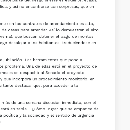
so) parte del riesgo si este es evidente, evaluar
ica, y así no encontrarse con sorpresas, que en
nto en los contratos de arrendamiento es alto,
e casas para arrendar. Así lo demuestran el alto
 Suprema), que buscan obtener el pago de montos
ego desalojar a los habitantes, traduciéndose en
 jubilación. Las herramientas que pone a
este problema. Una de ellas está en el proyecto de
os meses se despachó al Senado el proyecto
, y que incorpora un procedimiento monitorio, en
rtante destacar que, para acceder a la
e más de una semana discusión inmediata, con el
n no está en tabla… ¿Cómo lograr que se empatice de
política y la sociedad y el sentido de urgencia
s.