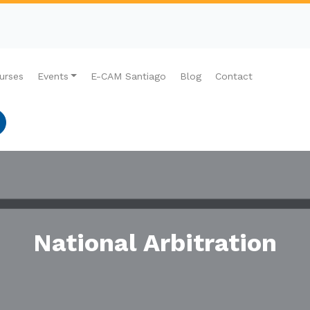
urses
Events
E-CAM Santiago
Blog
Contact
National Arbitration