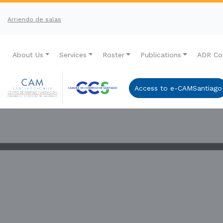
Arriendo de salas
About Us
Services
Roster
Publications
ADR Co
Access to e-CAMSantiago