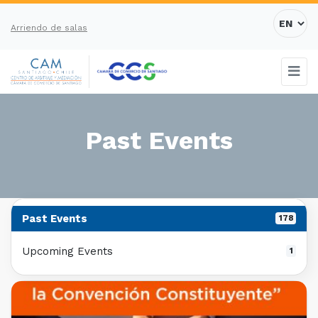
Arriendo de salas
Past Events
Past Events
178
Upcoming Events
1
PAST EVENTS