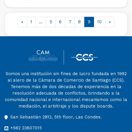
Time for Collaborative ADR in Latin America is Now»,
organizado por JAMS, Weinstein International
Foundation y Union Internationale […]
«
1
…
5
6
7
8
9
10
»
Somos una institución sin fines de lucro fundada en 1992
al alero de la Cámara de Comercio de Santiago (CCS).
Tenemos más de dos décadas de experiencia en la
resolución adecuada de conflictos, brindando a la
comunidad nacional e internacional mecanismos como la
mediación, el arbitraje y los dispute boards.
San Sebastián 2812, 5th floor, Las Condes.
+562 23607015