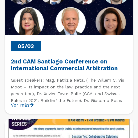
05/03
2nd CAM Santiago Conference on
International Commercial Arbitration
and the CISG
Guest speakers: Mag. Patrizia Netal (The Willem C. Vis
Moot – its impact on the law, practice and the next
generation), Dr. Xavier Favre-Bulle (SCAI and Swiss
Rules in 2021: Building the Future), Dr. Giacomo Rojas
Ver más
Elgueta (Does a Right to a Physical Hearing Exist in
International Arbitration?) & Dra. María del Pilar Perales
Viscasillas (The obligation to deliver conforming goods
PAST EVENTS
pursuant to Article 42 CISG).