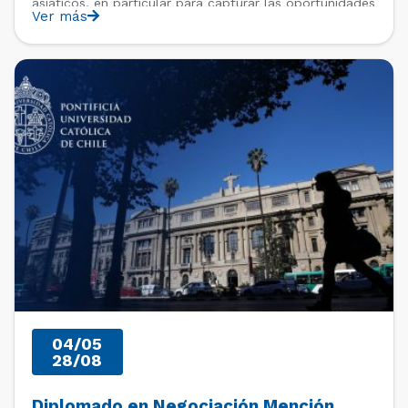
asiáticos, en particular para capturar las oportunidades
Ver más
comerciales posteriores a COVID y la transformación
digital.
PAST EVENTS
04/05
28/08
Diplomado en Negociación Mención