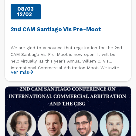
08/03
12/03
2nd CAM Santiago Vis Pre-Moot
We are glad to announce that registration for the 2nd
CAM Santiago Vis Pre-Moot is now open! It will be
held virtually, as this year’s Annual Willem C. Vis
International Commercial Arbitration Moot. We invite
Ver más
the teams who would like to participate to submit
their expression of interest to camsantiago@ccs.cl […]
PAST EVENTS