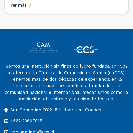
egresados y abogados de Chile, Ecuador y Perú que
Ver más
entre 2023 y 2025 ganaron el «Pre-Moot del CAM
Santiago», […]
Somos una institución sin fines de lucro fundada en 1992
al alero de la Cámara de Comercio de Santiago (CCS).
Tenemos más de dos décadas de experiencia en la
resolución adecuada de conflictos, brindando a la
comunidad nacional e internacional mecanismos como la
mediación, el arbitraje y los dispute boards.
San Sebastián 2812, 5th floor, Las Condes.
+562 23607015
camsantiago@ccs.cl