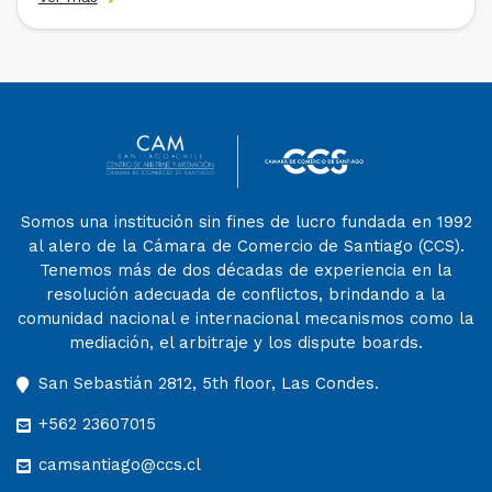
entre 2023 y 2025 ganaron el «Pre-Moot del CAM
Santiago», […]
Somos una institución sin fines de lucro fundada en 1992
al alero de la Cámara de Comercio de Santiago (CCS).
Tenemos más de dos décadas de experiencia en la
resolución adecuada de conflictos, brindando a la
comunidad nacional e internacional mecanismos como la
mediación, el arbitraje y los dispute boards.
San Sebastián 2812, 5th floor, Las Condes.
+562 23607015
camsantiago@ccs.cl