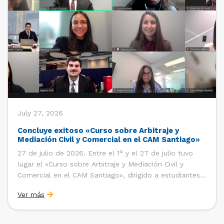
July 27, 2026
Concluye exitoso «Curso sobre Arbitraje y
Mediación Civil y Comercial en el CAM Santiago»
27 de julio de 2026. Entre el 1° y el 27 de julio tuvo
lugar el «Curso sobre Arbitraje y Mediación Civil y
Comercial en el CAM Santiago», dirigido a estudiantes,
egresados y abogados de Chile, Ecuador y Perú que
Ver más
entre 2023 y 2025 ganaron el «Pre-Moot del CAM
Santiago», […]