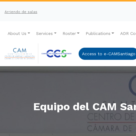
Arriendo de salas
About Us
Services
Roster
Publications
ADR Co
Access to e-CAMSantiago
Equipo del CAM San