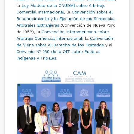
la
Ley Modelo de la CNUDMI sobre Arbitraje
Comercial Internacional
, la
Convención sobre el
Reconocimiento y la Ejecución de las Sentencias
Arbitrales Extranjeras
(Convención de Nueva York
de 1958), la
Convención Interamericana sobre
Arbitraje Comercial Internacional
, la
Convención
de Viena sobre el Derecho de los Tratados
y el
Convenio N° 169 de la OIT sobre Pueblos
Indígenas y Tribales
.