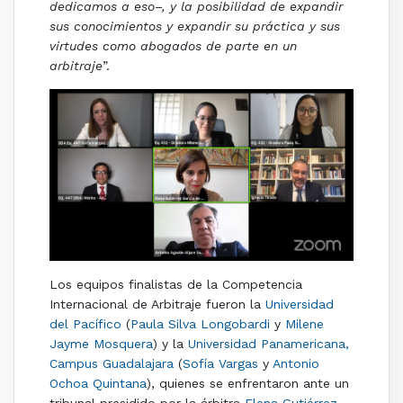
dedicamos a eso–, y la posibilidad de expandir
sus conocimientos y expandir su práctica y sus
virtudes como abogados de parte en un
arbitraje
”.
Los equipos finalistas de la Competencia
Internacional de Arbitraje fueron la
Universidad
del Pacífico
(
Paula Silva Longobardi
y
Milene
Jayme Mosquera
) y la
Universidad Panamericana,
Campus Guadalajara
(
Sofía Vargas
y
Antonio
Ochoa Quintana
)
, quienes se enfrentaron ante un
tribunal presidido por la árbitra
Elena Gutiérrez