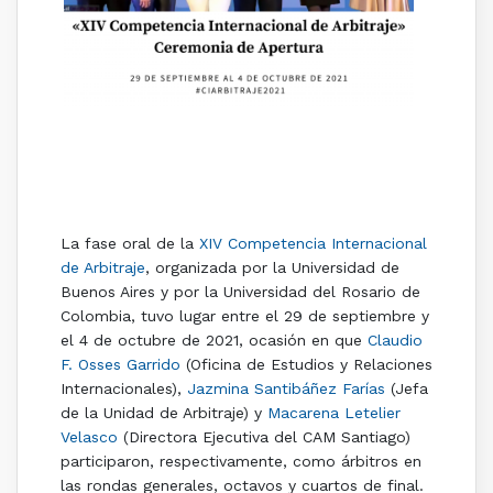
C
omité Organizador de la Competencia (Natalia
Ceballos, Roque Caivano, Verónica Sandler y Solana
Beserman) y Coordinadores de Secretarios de
Audiencia (Facundo Marcone y Jazmin Escalante).
La fase oral de la
XIV Competencia Internacional
de Arbitraje
, organizada por la Universidad de
Buenos Aires y por la Universidad del Rosario de
Colombia, tuvo lugar entre el 29 de septiembre y
el 4 de octubre de 2021, ocasión en que
Claudio
F. Osses Garrido
(Oficina de Estudios y Relaciones
Internacionales),
Jazmina Santibáñez Farías
(Jefa
de la Unidad de Arbitraje) y
Macarena Letelier
Velasco
(Directora Ejecutiva del CAM Santiago)
participaron, respectivamente, como árbitros en
las rondas generales, octavos y cuartos de final.