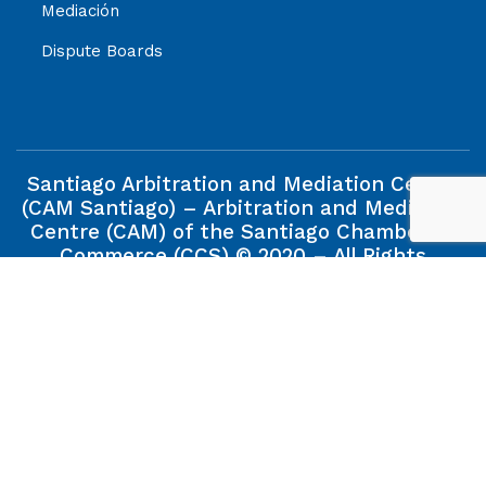
Mediación
Dispute Boards
Santiago Arbitration and Mediation Centre
(CAM Santiago) – Arbitration and Mediation
Centre (CAM) of the Santiago Chamber of
Commerce (CCS) © 2020 – All Rights
Reserved.
The information contained in this web site is property of
the Santiago Arbitration and Mediation Centre (CAM
Santiago), and its reproduction will be allowed when the
source is quoted.
Modelo de Prevención de Delito CCS