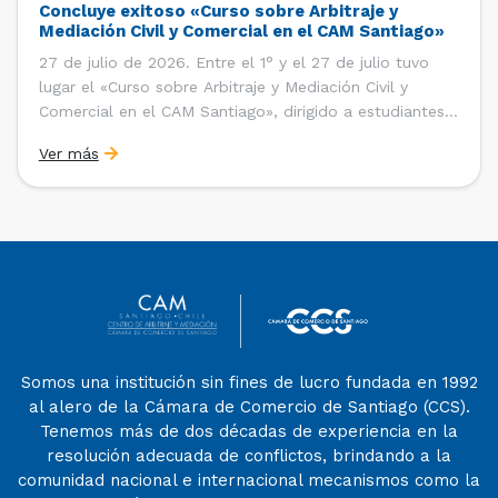
Concluye exitoso «Curso sobre Arbitraje y
Mediación Civil y Comercial en el CAM Santiago»
27 de julio de 2026. Entre el 1° y el 27 de julio tuvo
lugar el «Curso sobre Arbitraje y Mediación Civil y
Comercial en el CAM Santiago», dirigido a estudiantes,
egresados y abogados de Chile, Ecuador y Perú que
Ver más
entre 2023 y 2025 ganaron el «Pre-Moot del CAM
Santiago», […]
Somos una institución sin fines de lucro fundada en 1992
al alero de la Cámara de Comercio de Santiago (CCS).
Tenemos más de dos décadas de experiencia en la
resolución adecuada de conflictos, brindando a la
comunidad nacional e internacional mecanismos como la