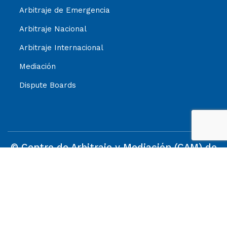
Arbitraje de Emergencia
Arbitraje Nacional
Arbitraje Internacional
Mediación
Dispute Boards
© Centro de Arbitraje y Mediación (CAM) de
la Cámara de Comercio de Santiago (CCS) |
1992–2025 | Todos los Derechos Reservados.
La información contenida en este sitio es de propiedad
del CAM Santiago y su reproducción será permitida toda
vez que sea citada e hipervinculada la fuente.