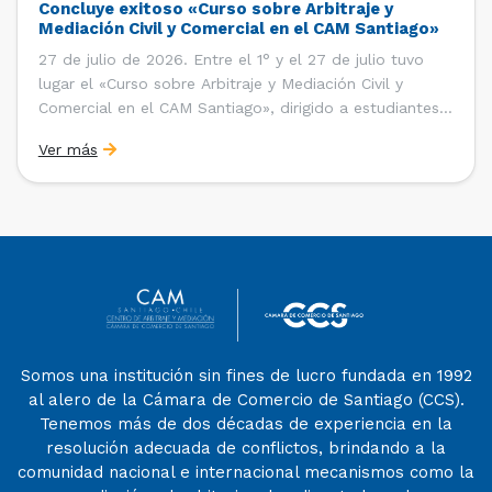
Concluye exitoso «Curso sobre Arbitraje y
Mediación Civil y Comercial en el CAM Santiago»
27 de julio de 2026. Entre el 1° y el 27 de julio tuvo
lugar el «Curso sobre Arbitraje y Mediación Civil y
Comercial en el CAM Santiago», dirigido a estudiantes,
egresados y abogados de Chile, Ecuador y Perú que
Ver más
entre 2023 y 2025 ganaron el «Pre-Moot del CAM
Santiago», […]
Somos una institución sin fines de lucro fundada en 1992
al alero de la Cámara de Comercio de Santiago (CCS).
Tenemos más de dos décadas de experiencia en la
resolución adecuada de conflictos, brindando a la
comunidad nacional e internacional mecanismos como la