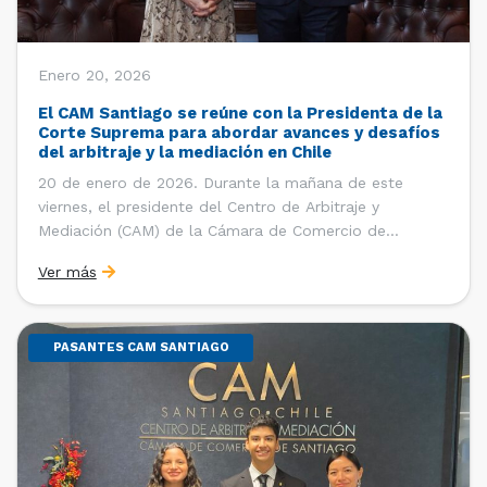
Enero 20, 2026
El CAM Santiago se reúne con la Presidenta de la
Corte Suprema para abordar avances y desafíos
del arbitraje y la mediación en Chile
20 de enero de 2026. Durante la mañana de este
viernes, el presidente del Centro de Arbitraje y
Mediación (CAM) de la Cámara de Comercio de
Santiago (CCS), Ricardo Riesco; la directora ejecutiva
Ver más
del CAM Santiago, Ximena Vial; y el gerente general de
la CCS, Carlos Soublette, sostuvieron un encuentro […]
PASANTES CAM SANTIAGO