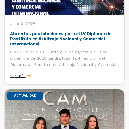
Julio 6, 2026
Abren las postulaciones para el IV Diploma de
Postítulo en Arbitraje Nacional y Comercial
Internacional
6 de julio de 2026. Entre el 5 de agosto y el 9 de
diciembre de 2026 tendrá lugar la 4° edición del
Diploma de Postítulo en Arbitraje Nacional y Comercial
Internacional, organizado por el Departamento de
Ver más
Derecho Internacional de la Facultad de Derecho de la
Universidad de Chile y […]
ACTUALIDAD