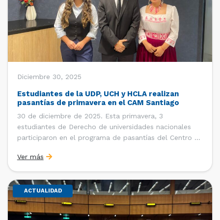
Diciembre 30, 2025
Estudiantes de la UDP, UCH y HCLA realizan
pasantías de primavera en el CAM Santiago
30 de diciembre de 2025. Esta primavera, 3
estudiantes de Derecho de universidades nacionales
participaron en el programa de pasantías del Centro de
Arbitraje y Mediación (CAM) de la Cámara de Comercio
Ver más
de Santiago (CCS). Entre el 3 de noviembre y el 30 de
diciembre realizaron su pasantía Ingrid Ivania […]
ACTUALIDAD