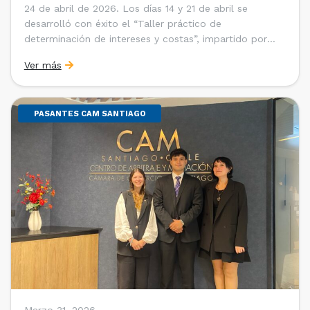
24 de abril de 2026. Los días 14 y 21 de abril se
desarrolló con éxito el “Taller práctico de
determinación de intereses y costas”, impartido por
Sebastián Cerda (Economista de la Pontificia
Ver más
Universidad Católica de Chile y Magíster en Economía
de la Universidad de Chicago) y María Luisa Petitpas
[…]
PASANTES CAM SANTIAGO