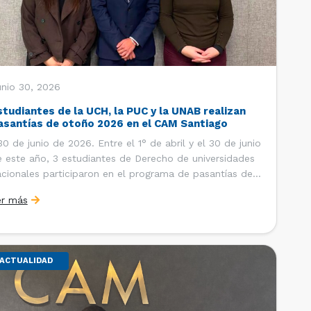
unio 30, 2026
studiantes de la UCH, la PUC y la UNAB realizan
asantías de otoño 2026 en el CAM Santiago
 de junio de 2026. Entre el 1° de abril y el 30 de junio
 este año, 3 estudiantes de Derecho de universidades
cionales participaron en el programa de pasantías del
ntro de Arbitraje y Mediación (CAM) de la Cámara de
er más
mercio de Santiago (CCS). Así, se realizaron […]
ACTUALIDAD