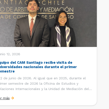
nio 12, 2026
quipo del CAM Santiago recibe visita de
niversidades nacionales durante el primer
emestre
 de junio de 2026. Al igual que en 2025, durante el
imer semestre de 2026 la Oficina de Estudios y
laciones Internacionales y la Unidad de Mediación del
ntro de Arbitraje y Mediación (CAM) de la Cámara de
er más
mercio de Santiago (CCS) han recibido la visita de
tudiantes de […]