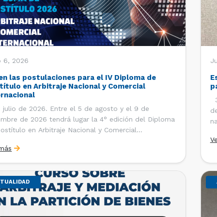
o 6, 2026
J
en las postulaciones para el IV Diploma de
E
título en Arbitraje Nacional y Comercial
p
ernacional
30
 julio de 2026. Entre el 5 de agosto y el 9 de
de
embre de 2026 tendrá lugar la 4° edición del Diploma
na
ostítulo en Arbitraje Nacional y Comercial
Ce
V
rnacional, organizado por el Departamento de
Co
 más
cho Internacional de la Facultad de Derecho de la
ersidad de Chile y […]
TUALIDAD