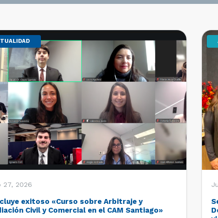
TUALIDAD
o 27, 2026
Ju
cluye exitoso «Curso sobre Arbitraje y
S
iación Civil y Comercial en el CAM Santiago»
D