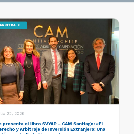
ARBITRAJE
lio 22, 2026
e presenta el libro SVYAP – CAM Santiago: «El
erecho y Arbitraje de Inversión Extranjera: Una