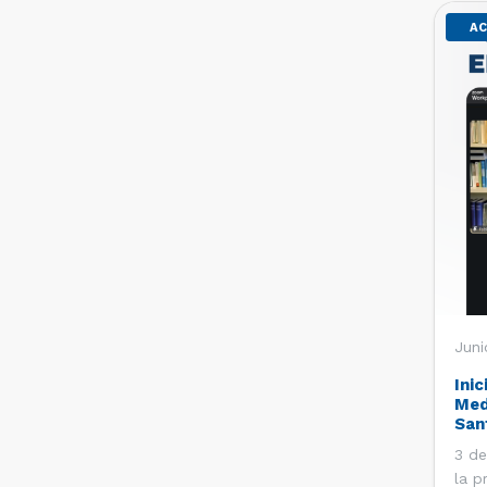
AC
Juni
Inic
Med
San
3 de
la p