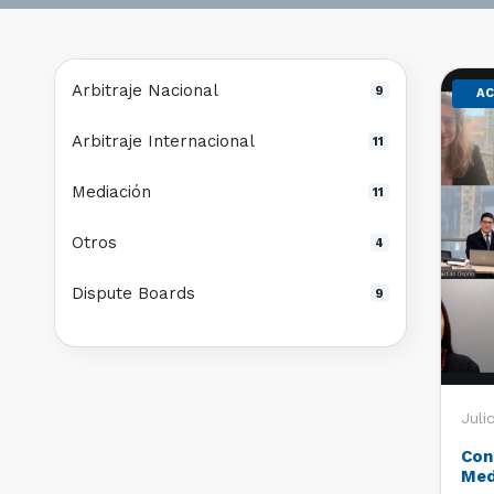
Arbitraje Nacional
9
AC
Arbitraje Internacional
11
Mediación
11
Otros
4
Dispute Boards
9
Juli
Con
Med