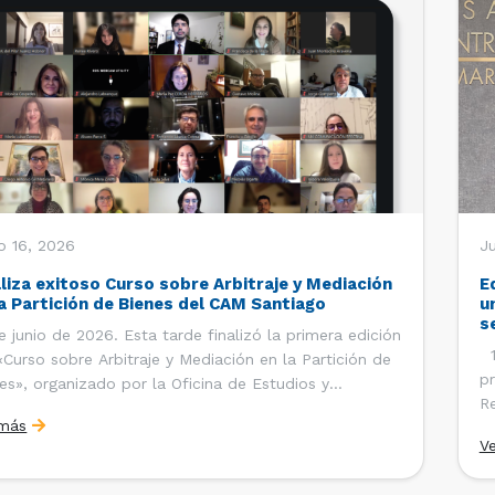
o 16, 2026
Ju
aliza exitoso Curso sobre Arbitraje y Mediación
E
la Partición de Bienes del CAM Santiago
u
s
e junio de 2026. Esta tarde finalizó la primera edición
12
«Curso sobre Arbitraje y Mediación en la Partición de
pr
es», organizado por la Oficina de Estudios y
Re
ciones Internacionales del Centro de Arbitraje y
 más
Ce
ación (CAM) de la Cámara de Comercio de Santiago
V
Co
). El curso contó con […]
es