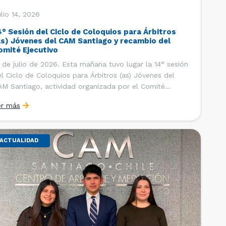
lio 14, 2026
4° Sesión del Ciclo de Coloquios para Árbitros
as) Jóvenes del CAM Santiago y recambio del
omité Ejecutivo
 de julio de 2026. Esta mañana tuvo lugar la 14° sesión
l Ciclo de Coloquios para Árbitros (as) Jóvenes del
M Santiago, actividad organizada por el Comité
ecutivo de los AJ CAM Santiago y la Oficina de
er más
tudios y Relaciones Internacionales del Centro, con la
nalidad de que los integrantes […]
ACTUALIDAD