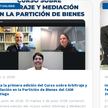
TUALIDAD
o 3, 2026
M
ia la primera edición del Curso sobre Arbitraje y
I
iación en la Partición de Bienes del CAM
f
tiago
2
 junio de 2026. El martes 2 de junio 2026 comenzó
27
rimera edición del «Curso sobre Arbitraje y Mediación
pr