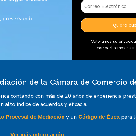
, preservando
Valoramos su privacida
compartiremos su in
Mediación de la Cámara de Comercio d
rica contando con más de 20 años de experiencia prest
n alto índice de acuerdos y eficacia.
y un
para 
o Procesal de Mediación
Código de Ética
Ver más información