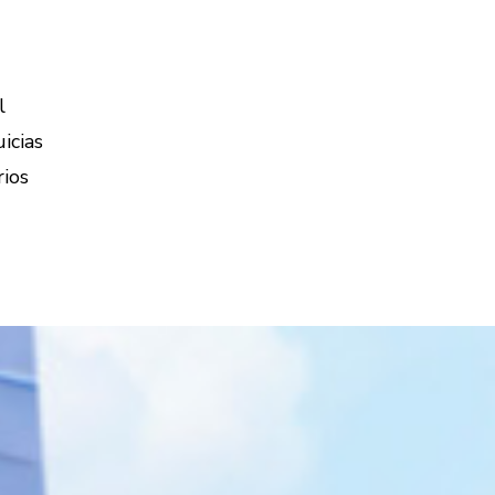
l
icias
rios