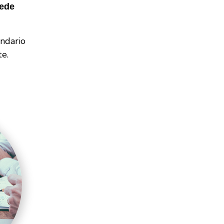
uede
endario
e.