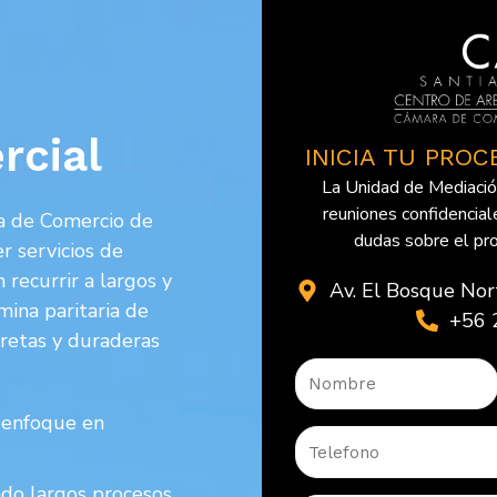
rcial
INICIA TU PRO
La Unidad de Mediaci
reuniones confidencial
ra de Comercio de
dudas sobre el pr
r servicios de
 recurrir a largos y
Av. El Bosque Nor
mina paritaria de
+56 
retas y duraderas
n enfoque en
ndo largos procesos