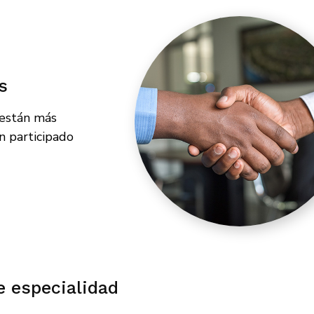
s
 están más
n participado
e especialidad