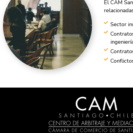
El CAM Sant
relacionadas
Sector in
Contrato
ingenierí
Contratos
Conflicto