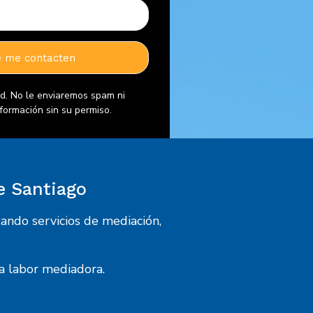
d. No le enviaremos spam ni
formación sin su permiso.
e Santiago
ando servicios de mediación,
la labor mediadora.