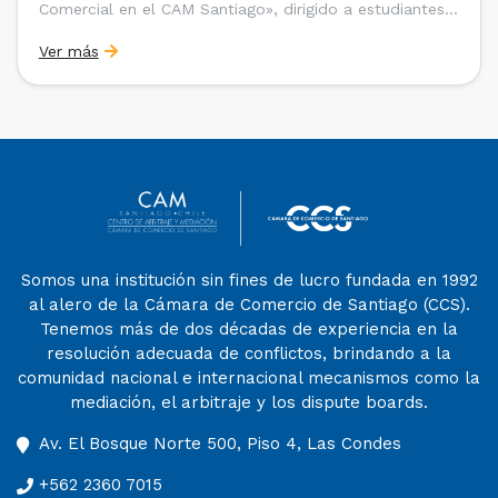
Comercial en el CAM Santiago», dirigido a estudiantes,
egresados y abogados de Chile, Ecuador y Perú que
Ver más
entre 2023 y 2025 ganaron el «Pre-Moot del CAM
Santiago», […]
Somos una institución sin fines de lucro fundada en 1992
al alero de la Cámara de Comercio de Santiago (CCS).
Tenemos más de dos décadas de experiencia en la
resolución adecuada de conflictos, brindando a la
comunidad nacional e internacional mecanismos como la
mediación, el arbitraje y los dispute boards.
Av. El Bosque Norte 500, Piso 4, Las Condes
+562 2360 7015