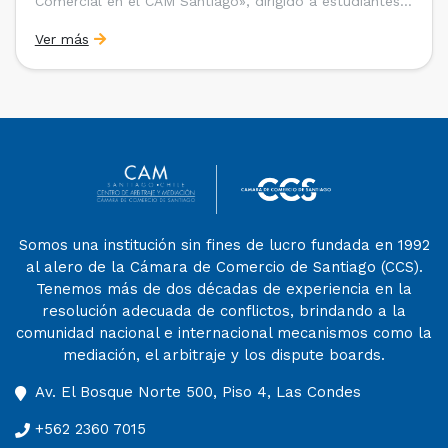
Comercial en el CAM Santiago», dirigido a estudiantes,
egresados y abogados de Chile, Ecuador y Perú que
Ver más
entre 2023 y 2025 ganaron el «Pre-Moot del CAM
Santiago», […]
Somos una institución sin fines de lucro fundada en 1992
al alero de la Cámara de Comercio de Santiago (CCS).
Tenemos más de dos décadas de experiencia en la
resolución adecuada de conflictos, brindando a la
comunidad nacional e internacional mecanismos como la
mediación, el arbitraje y los dispute boards.
Av. El Bosque Norte 500, Piso 4, Las Condes
+562 2360 7015