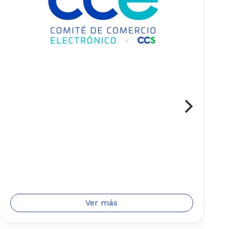
I
e
Ver más