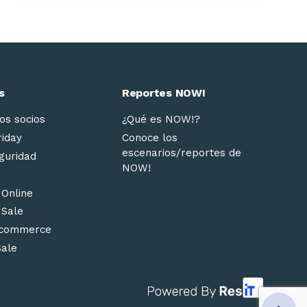
s
Reportes NOW!
os socios
¿Qué es NOW!?
riday
Conoce los
escenarios/reportes de
guridad
NOW!
 Online
 Sale
ecommerce
Sale