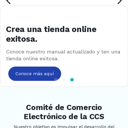
na tienda online
Pyme
a.
Sé parte 
Chile.
estro manual actualizado y ten una
ine exitosa.
Conoc
 más aquí
Comité de Comercio
Electrónico de la CCS
Nuestro objetivo es impulsar el desarrollo del
ecommerce en Chile mediante la adopción de