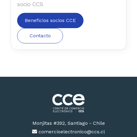
Beneficios socios CCE
Contacto
Monjitas #392, Santiago - Chile
comercioelectronico@ccs.cl