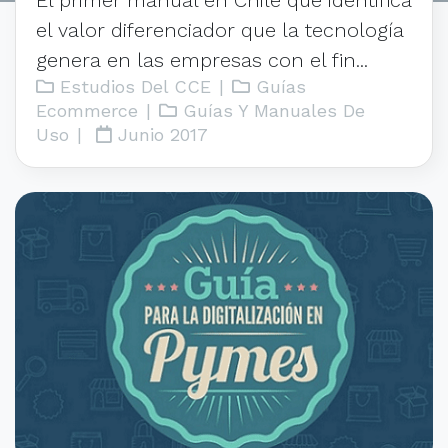
El primer manual en Chile que identifica
el valor diferenciador que la tecnología
genera en las empresas con el fin...
Estudios Del CCE
|
Guías
Ecommerce
|
Guías Y Manuales De
Uso
|
Junio 2017