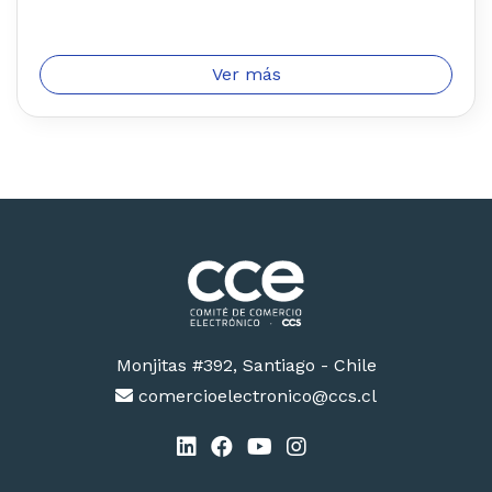
Ver más
Monjitas #392, Santiago - Chile
comercioelectronico@ccs.cl