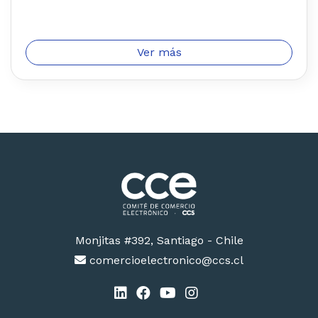
Ver más
Monjitas #392, Santiago - Chile
comercioelectronico@ccs.cl