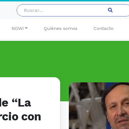
NOW!
Quiénes somos
Contacto
de “La
rcio con