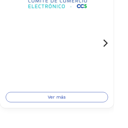
I
e
Ver más