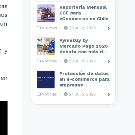
tas
Reportería Mensual
CCE para
sus
eCommerce en Chile
 un
Noticias
|
30 Julio, 2026
PymeDay by
Mercado Pago 2026
O y
debuta con más de
70 pymes
Noticias
|
28 Julio, 2026
Protección de datos
 en
en e-commerce para
empresas
Noticias
|
24 Julio, 2026