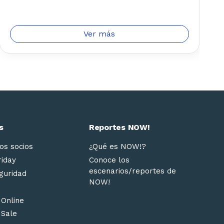
Ver más
s
Reportes NOW!
os socios
¿Qué es NOW!?
riday
Conoce los
escenarios/reportes de
guridad
NOW!
 Online
 Sale