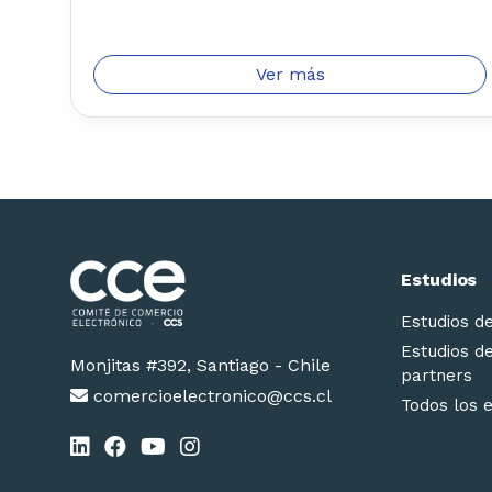
Ver más
Estudios
Estudios d
Estudios d
Monjitas #392, Santiago - Chile
partners
comercioelectronico@ccs.cl
Todos los 