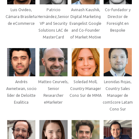
Luis Ovideo,
Patricio
Avinash Kaushik,
Co-fundador y
Cámara Brasileña
Hernández,Senior
Digital Marketing
Director de
de eCommerce
VP and Security
Evangelist Google
Foresight en
Solutions LAC de
and Co-Founder
Bespoke
MasterCard
of Market Motive
Andrés
Matteo Ceurvels,
Soledad Moll,
Leonidas Rojas,
Awnetwan, socio
Senior
Country Manager
Country Sales
líder de Deloitte
Researcher
Cono Sur de MMA
Manager de
Exalitica
eMarketer
comScore Latam
Cono Sur