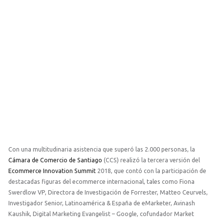
la participación de destacadas figuras
del ecommerce internacional, tales
como Fiona Swerdlow VP, Directora de
Investigación de Forrester, Matteo
Ceurvels, Investigador Senior,
Latinoamérica & España de eMarketer,
[…]
Con una multitudinaria asistencia que superó las 2.000 personas, la
Cámara de Comercio de Santiago
(CCS) realizó la tercera versión del
Ecommerce Innovation Summit
2018, que contó con la participación de
destacadas figuras del ecommerce internacional, tales como Fiona
Swerdlow VP, Directora de Investigación de Forrester, Matteo Ceurvels,
Investigador Senior, Latinoamérica & España de eMarketer, Avinash
Kaushik, Digital Marketing Evangelist – Google, cofundador Market