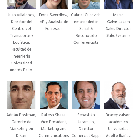
Julio Villalobos,
Fiona Swerdlow,
Gabriel Gurovich,
Mario
Director del
VP y Analista de
emprendedor
Galvis,Latam
Centro del
Forrester
Serial &
Sales Director
Transporte y
Reconocido
StiboSystems
Logística,
Conferencista
Facultad de
Ingeniería
Universidad
Andrés Bello.
Adrián Postman,
Rakesh Shalia,
Sebastián
Bracey Wilson,
Gerente de
Vice President,
Jaramillo,
académico
Marketing en
Marketing and
Director
Universidad
Dikter
Communications
Comercial Rappi
Adolfo Ibáñez