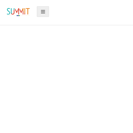
PROGRAMA 2025
Ecommerce Innovation
Summit 2018
Con una multitudinaria asistencia que
superó las 2.000 personas, la Cámara de
Comercio de Santiago (CCS) realizó la
tercera versión del Ecommerce
Innovation Summit 2018, que contó con