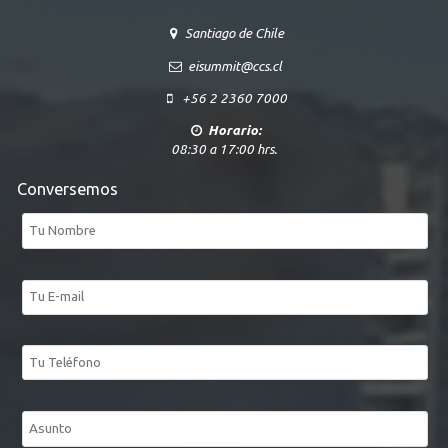
Santiago de Chile
eisummit@ccs.cl
+56 2 2360 7000
Horario:
08:30 a 17:00 hrs.
Conversemos
Tu
nombre*
Tu
correo
electrónico*
Tu
teléfono
Asunto