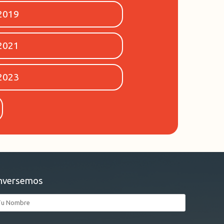
2019
2021
2023
nversemos
mbre*