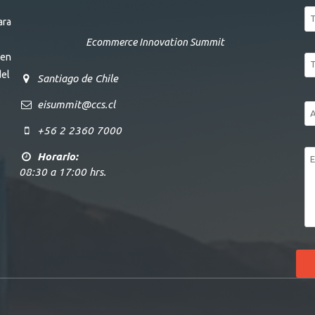
Tu
ara
cor
Ecommerce Innovation Summit
ele
 en
Tu
del
tel
Santiago de Chile
eisummit@ccs.cl
As
+56 2 2360 7000
Me
Horario:
08:30 a 17:00 hrs.