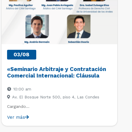
03/08
«Seminario Arbitraje y Contratación
Comercial Internacional: Cláusula
Arbitral, Derecho Deportivo y
Principios UNIDROIT»
10:00 am
Av. El Bosque Norte 500, piso 4, Las Condes
Cargando…
Ver más