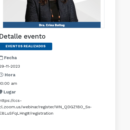
Detalle evento
EVENTOS REALIZADOS
Fecha
29-11-2023
Hora
10:00 am
Lugar
https://ccs-
cl.zoom.us/webinar/register/WN_QDGZ1BO_Sx-
E8LuSFqLHng#/registration