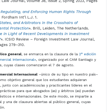
 Law Journal, Volume 38, Issue 2, Spring 2023, Pages
 Regulating, and Enforcing Human Rights Through
5 Fordham Int’l L.J. 1.
States, and Arbitrators in the Crosshairs of
ental Protection
». Brill, Leiden, The Netherlands.
ae in Light of Recent Developments in Investment
?
». ICSID Review – Foreign Investment Law Journal,
Pages 279–310.
blico general
, se enmarca en la clausura de la
2° edición
mercial Internacional»
, organizado por el CAM Santiago y
le, cuyas clases comenzaron el 7 de agosto.
mercial Internacional
–único de su tipo en nuestro país–
omo objetivo general que los estudiantes adquieran
e, junto con académicos/as y practicantes líderes en el
rácticas para que abogados (as) y árbitros (as) puedan
sticos e internacionales. De este modo, se impartie a
al y una de clausura abiertas al público general, cuyas
ión.