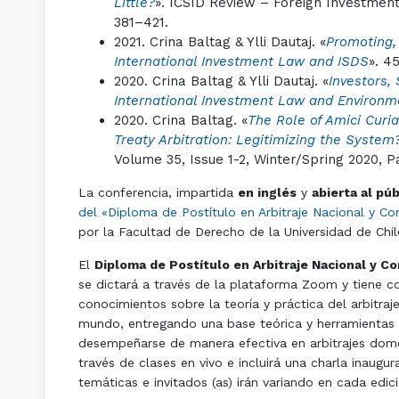
Little?
». ICSID Review – Foreign Investment
381–421.
2021. Crina Baltag & Ylli Dautaj. «
Promoting,
International Investment Law and ISDS
». 4
2020. Crina Baltag & Ylli Dautaj. «
Investors, 
International Investment Law and Environm
2020. Crina Baltag. «
The Role of Amici Curi
Treaty Arbitration: Legitimizing the System
Volume 35, Issue 1-2, Winter/Spring 2020, 
La conferencia, impartida
en inglés
y
abierta al pú
del «Diploma de Postítulo en Arbitraje Nacional y Co
por la Facultad de Derecho de la Universidad de Chi
El
Diploma de Postítulo en Arbitraje Nacional y Co
se dictará a través de la plataforma Zoom y tiene c
conocimientos sobre la teoría y práctica del arbitraj
mundo, entregando una base teórica y herramientas p
desempeñarse de manera efectiva en arbitrajes domé
través de clases en vivo e incluirá una charla inaugur
temáticas e invitados (as) irán variando en cada edic