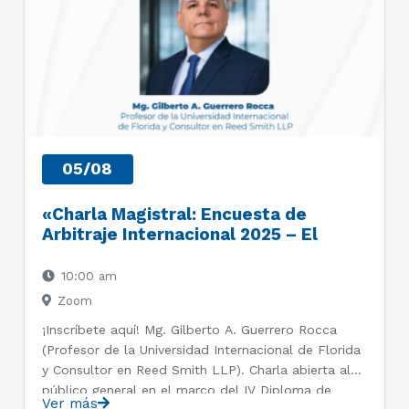
05/08
«Charla Magistral: Encuesta de
Arbitraje Internacional 2025 – El
camino a seguir: Realidades y
Oportunidades en el Arbitraje»
10:00 am
Zoom
¡Inscríbete aquí! Mg. Gilberto A. Guerrero Rocca
(Profesor de la Universidad Internacional de Florida
y Consultor en Reed Smith LLP). Charla abierta al
público general en el marco del IV Diploma de
Ver más