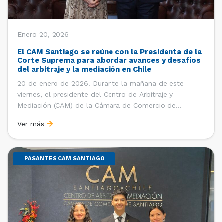
Enero 20, 2026
El CAM Santiago se reúne con la Presidenta de la
Corte Suprema para abordar avances y desafíos
del arbitraje y la mediación en Chile
20 de enero de 2026. Durante la mañana de este
viernes, el presidente del Centro de Arbitraje y
Mediación (CAM) de la Cámara de Comercio de
Santiago (CCS), Ricardo Riesco; la directora ejecutiva
Ver más
del CAM Santiago, Ximena Vial; y el gerente general de
la CCS, Carlos Soublette, sostuvieron un encuentro […]
PASANTES CAM SANTIAGO