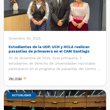
Diciembre 30, 2025
Estudiantes de la UDP, UCH y HCLA realizan
pasantías de primavera en el CAM Santiago
30 de diciembre de 2025. Esta primavera, 3
estudiantes de Derecho de universidades nacionales
participaron en el programa de pasantías del Centro de
Arbitraje y Mediación (CAM) de la Cámara de Comercio
Ver más
de Santiago (CCS). Entre el 3 de noviembre y el 30 de
diciembre realizaron su pasantía Ingrid Ivania […]
ACTUALIDAD