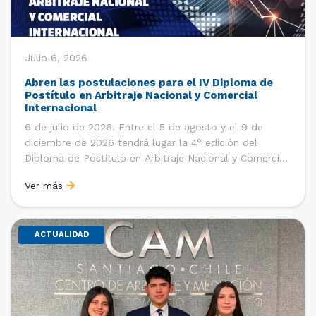
Julio 6, 2026
Abren las postulaciones para el IV Diploma de
Postítulo en Arbitraje Nacional y Comercial
Internacional
6 de julio de 2026. Entre el 5 de agosto y el 9 de
diciembre de 2026 tendrá lugar la 4° edición del
Diploma de Postítulo en Arbitraje Nacional y Comercial
Internacional, organizado por el Departamento de
Ver más
Derecho Internacional de la Facultad de Derecho de la
Universidad de Chile y […]
ACTUALIDAD