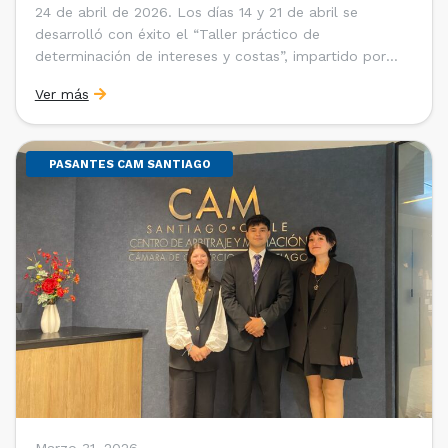
24 de abril de 2026. Los días 14 y 21 de abril se
desarrolló con éxito el “Taller práctico de
determinación de intereses y costas”, impartido por
Sebastián Cerda (Economista de la Pontificia
Ver más
Universidad Católica de Chile y Magíster en Economía
de la Universidad de Chicago) y María Luisa Petitpas
[…]
PASANTES CAM SANTIAGO