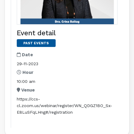
Event detail
PAST EVENTS
Date
29-11-2023
Hour
10:00 am
Venue
https://ccs-
cl.zoom.us/webinar/register/WN_QDGZ1BO_Sx-
E8LuSFqLHng#/registration