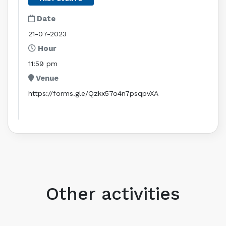
Date
21-07-2023
Hour
11:59 pm
Venue
https://forms.gle/Qzkx57o4n7psqpvXA
Other activities