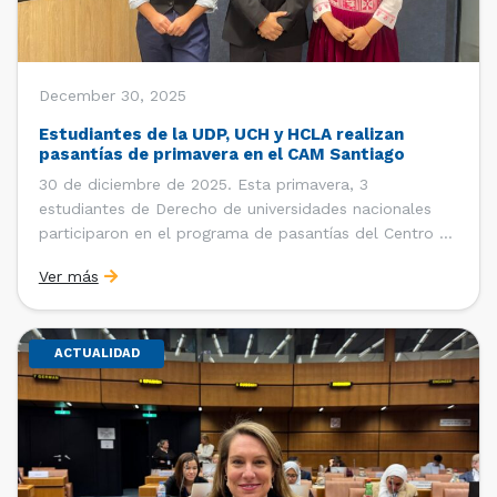
December 30, 2025
Estudiantes de la UDP, UCH y HCLA realizan
pasantías de primavera en el CAM Santiago
30 de diciembre de 2025. Esta primavera, 3
estudiantes de Derecho de universidades nacionales
participaron en el programa de pasantías del Centro de
Arbitraje y Mediación (CAM) de la Cámara de Comercio
Ver más
de Santiago (CCS). Entre el 3 de noviembre y el 30 de
diciembre realizaron su pasantía Ingrid Ivania […]
ACTUALIDAD