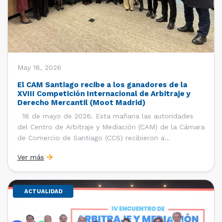
May 18, 2026
El CAM Santiago recibe a los ganadores de la
XVIII Competición Internacional de Arbitraje y
Derecho Mercantil (Moot Madrid)
18 de mayo de 2026. Esta mañana las autoridades
del Centro de Arbitraje y Mediación (CAM) de la Cámara
de Comercio de Santiago (CCS) recibieron a
estudiantes, ayudantes y entrenadores del equipo de la
Ver más
Facultad de Derecho de la Universidad de Chile que se
consagró como ganador de la […]
ACTUALIDAD