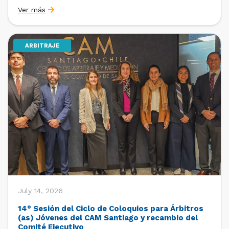
organizado por la Oficina de Estudios y Relaciones
Ver más
Internacionales con el apoyo de la Dirección Ejecutiva
y la Subdirección Ejecutiva y de Asuntos
Internacionales, tras […]
ARBITRAJE
July 14, 2026
14° Sesión del Ciclo de Coloquios para Árbitros
(as) Jóvenes del CAM Santiago y recambio del
Comité Ejecutivo