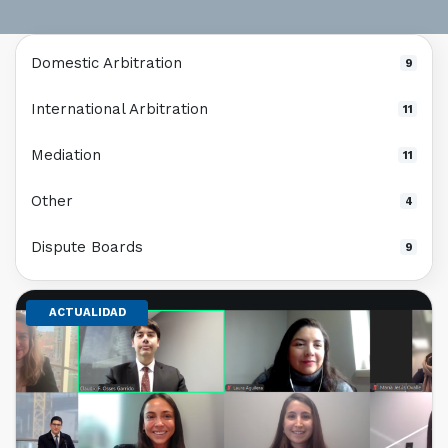
Domestic Arbitration
9
International Arbitration
11
Mediation
11
Other
4
Dispute Boards
9
ACTUALIDAD