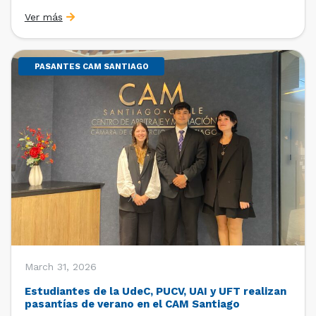
Sebastián Cerda (Economista de la Pontificia
Ver más
Universidad Católica de Chile y Magíster en Economía
de la Universidad de Chicago) y María Luisa Petitpas
[…]
PASANTES CAM SANTIAGO
March 31, 2026
Estudiantes de la UdeC, PUCV, UAI y UFT realizan
pasantías de verano en el CAM Santiago