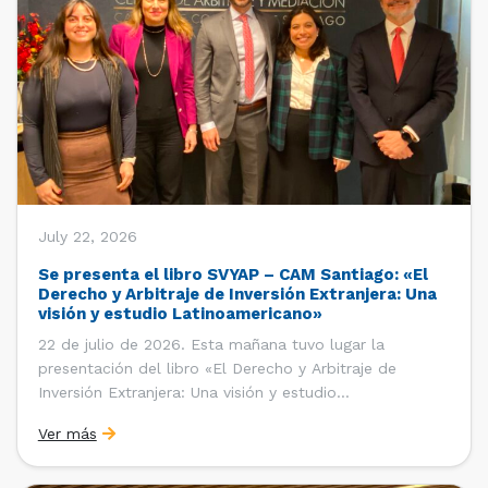
July 22, 2026
Se presenta el libro SVYAP – CAM Santiago: «El
Derecho y Arbitraje de Inversión Extranjera: Una
visión y estudio Latinoamericano»
22 de julio de 2026. Esta mañana tuvo lugar la
presentación del libro «El Derecho y Arbitraje de
Inversión Extranjera: Una visión y estudio
Latinoamericano», coordinado y editado por la red
Ver más
«Santiago Very Young Arbitration Practitioners»
(SVYAP), iniciativa que reúne a jóvenes profesionales
interesados en el arbitraje doméstico e internacional,