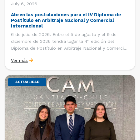
July 6, 2026
Abren las postulaciones para el IV Diploma de
Postítulo en Arbitraje Nacional y Comercial
Internacional
6 de julio de 2026. Entre el 5 de agosto y el 9 de
diciembre de 2026 tendrá lugar la 4° edición del
Diploma de Postítulo en Arbitraje Nacional y Comercial
Internacional, organizado por el Departamento de
Ver más
Derecho Internacional de la Facultad de Derecho de la
Universidad de Chile y […]
ACTUALIDAD