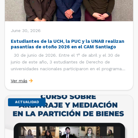
June 30, 2026
Estudiantes de la UCH, la PUC y la UNAB realizan
pasantías de otoño 2026 en el CAM Santiago
30 de junio de 2026. Entre el 1° de abril y el 30 de
junio de este año, 3 estudiantes de Derecho de
universidades nacionales participaron en el programa
de pasantías del Centro de Arbitraje y Mediación (CAM)
Ver más
de la Cámara de Comercio de Santiago (CCS). Así, se
realizaron […]
ACTUALIDAD