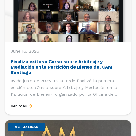
June 16, 2026
Finaliza exitoso Curso sobre Arbitraje y
Mediación en la Partición de Bienes del CAM
Santiago
16 de junio de 2026. Esta tarde finalizó la primera
edición del «Curso sobre Arbitraje y Mediación en la
Partición de Bienes», organizado por la Oficina de
Estudios y Relaciones Internacionales del Centro de
Ver más
Arbitraje y Mediación (CAM) de la Cámara de Comercio
de Santiago (CCS). El curso contó con […]
ACTUALIDAD