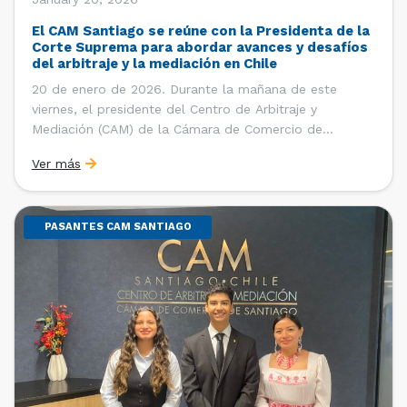
El CAM Santiago se reúne con la Presidenta de la
Corte Suprema para abordar avances y desafíos
del arbitraje y la mediación en Chile
20 de enero de 2026. Durante la mañana de este
viernes, el presidente del Centro de Arbitraje y
Mediación (CAM) de la Cámara de Comercio de
Santiago (CCS), Ricardo Riesco; la directora ejecutiva
Ver más
del CAM Santiago, Ximena Vial; y el gerente general de
la CCS, Carlos Soublette, sostuvieron un encuentro […]
PASANTES CAM SANTIAGO